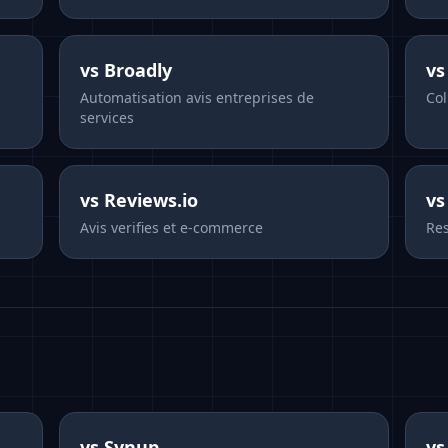
vs
Broadly
v
Automatisation avis entreprises de
Col
services
vs
Reviews.io
v
Avis verifies et e-commerce
Res
vs
Synup
v