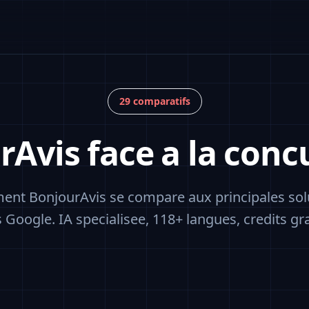
29 comparatifs
rAvis face a la conc
nt BonjourAvis se compare aux principales solu
s Google. IA specialisee, 118+ langues, credits gra