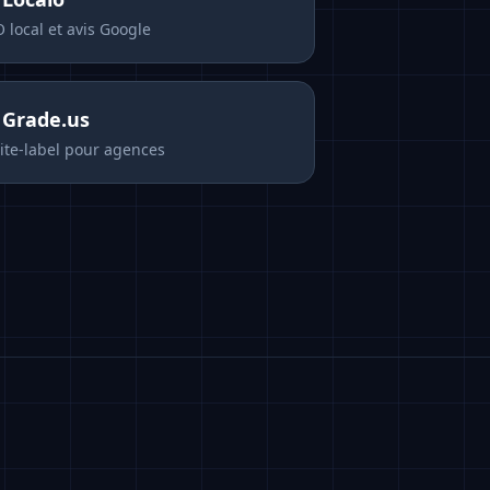
 local et avis Google
s
Grade.us
te-label pour agences