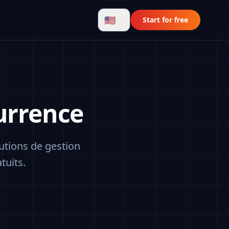
🇺🇸
Start for free
urrence
tions de gestion
tuits.