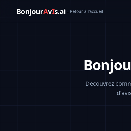
Bonjour
A
v
I
s.ai
←
Retour à l'accueil
Bonjou
Decouvrez comme
d'avi