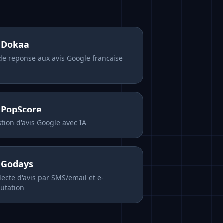
s
Dokaa
de reponse aux avis Google francaise
s
PopScore
tion d'avis Google avec IA
s
Godays
lecte d'avis par SMS/email et e-
utation