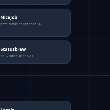
s
NiceJob
lecte d'avis et reponse IA
s
Statusbrew
eaux sociaux et avis
s
Localo